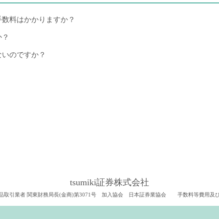
手数料はかかりますか？
か？
ないのですか？
tsumiki証券株式会社
品取引業者 関東財務局長(金商)第3071号 加入協会 日本証券業協会
手数料等費用及