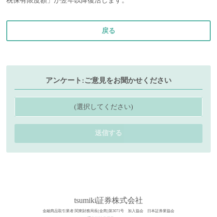
税保有限度額」が翌年以降復活します。
戻る
アンケート:ご意見をお聞かせください
(選択してください)
送信する
tsumiki証券株式会社
金融商品取引業者 関東財務局長(金商)第3071号 加入協会 日本証券業協会